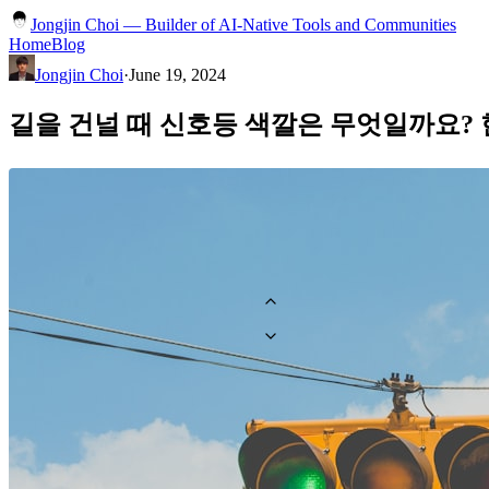
Jongjin Choi — Builder of AI-Native Tools and Communities
Home
Blog
Jongjin Choi
·
June 19, 2024
길을 건널 때 신호등 색깔은 무엇일까요?