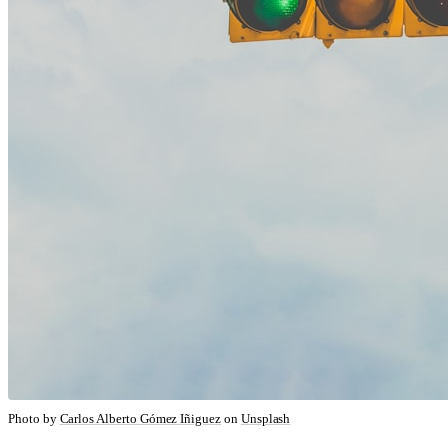
Photo by
Carlos Alberto Gómez Iñiguez
on
Unsplash